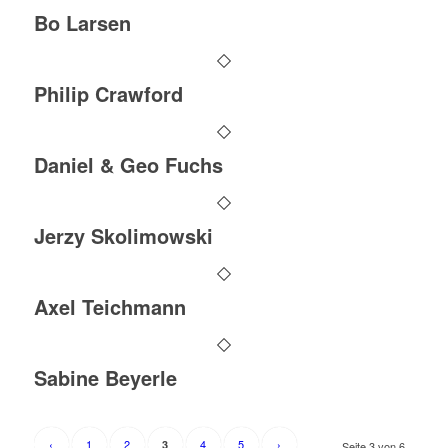
Bo Larsen
Philip Crawford
Daniel & Geo Fuchs
Jerzy Skolimowski
Axel Teichmann
Sabine Beyerle
‹
1
2
4
5
›
3
Seite 3 von 6