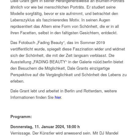
Dale Grant geht in seiner Herangehensweise an Blumen-Porträts
ähnlich vor wie bei menschlichen Porträts. Er studiert seine
Modelle sorgfältig, bevor er sie aufnimmt, und betrachtet den
Lebenszyklus als faszinierendes Motiv. In seinen Augen
repräsentiert das Altern eine Form von Schönheit, die er in all
ihren Facetten, selbst in den faltigsten Gesichtern, entdeckt.
Das Fotobuch „Fading Beauty“, das im Sommer 2019
veröffentlicht wurde, spiegelt diese Faszination wider und widmet
sich der Schönheit, die mit der Zeit langsam verblasst. Die
Ausstellung „FADING BEAUTY“ in der Galerie nüüd.berlin bietet
den Besuchern die Möglichkeit, Dale Grants einzigartige
Perspektive auf die Vergänglichkeit und Schönheit des Lebens zu
erleben.
Dale Grant lebt und arbeitet in Berlin und Rotterdam, weitere
Informationen finden Sie
hier
.
Programm:
Donnerstag, 11. Januar 2024, 18:00 h
Vernissage. Der Künstler wird anwesend sein. Mit DJ Mandel