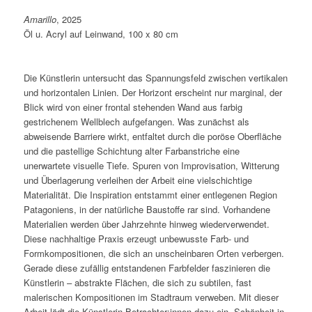
Amarillo
, 2025
Öl u. Acryl auf Leinwand, 100 x 80 cm
Die Künstlerin untersucht das Spannungsfeld zwischen vertikalen
und horizontalen Linien. Der Horizont erscheint nur marginal, der
Blick wird von einer frontal stehenden Wand aus farbig
gestrichenem Wellblech aufgefangen. Was zunächst als
abweisende Barriere wirkt, entfaltet durch die poröse Oberfläche
und die pastellige Schichtung alter Farbanstriche eine
unerwartete visuelle Tiefe. Spuren von Improvisation, Witterung
und Überlagerung verleihen der Arbeit eine vielschichtige
Materialität. Die Inspiration entstammt einer entlegenen Region
Patagoniens, in der natürliche Baustoffe rar sind. Vorhandene
Materialien werden über Jahrzehnte hinweg wiederverwendet.
Diese nachhaltige Praxis erzeugt unbewusste Farb- und
Formkompositionen, die sich an unscheinbaren Orten verbergen.
Gerade diese zufällig entstandenen Farbfelder faszinieren die
Künstlerin – abstrakte Flächen, die sich zu subtilen, fast
malerischen Kompositionen im Stadtraum verweben. Mit dieser
Arbeit lädt die Künstlerin Betrachter:innen dazu ein, Schönheit in