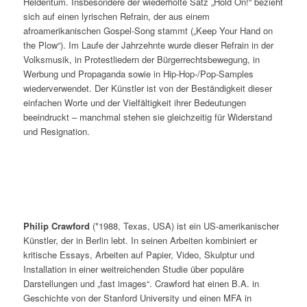
Heldentum. Insbesondere der wiederholte Satz „Hold On!“ bezieht
sich auf einen lyrischen Refrain, der aus einem
afroamerikanischen Gospel-Song stammt („Keep Your Hand on
the Plow“). Im Laufe der Jahrzehnte wurde dieser Refrain in der
Volksmusik, in Protestliedern der Bürgerrechtsbewegung, in
Werbung und Propaganda sowie in Hip-Hop-/Pop-Samples
wiederverwendet. Der Künstler ist von der Beständigkeit dieser
einfachen Worte und der Vielfältigkeit ihrer Bedeutungen
beeindruckt – manchmal stehen sie gleichzeitig für Widerstand
und Resignation.
Philip Crawford
(*1988, Texas, USA) ist ein US-amerikanischer
Künstler, der in Berlin lebt. In seinen Arbeiten kombiniert er
kritische Essays, Arbeiten auf Papier, Video, Skulptur und
Installation in einer weitreichenden Studie über populäre
Darstellungen und „fast images“. Crawford hat einen B.A. in
Geschichte von der Stanford University und einen MFA in