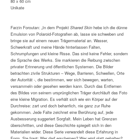
80 x 60 cm
Unikate
Farzin Foroutan: „In dem Projekt
Shared Skin
hebe ich die dünne
Emulsion von Polaroid-Fotografien ab, lasse sie schweben und
bringe sie auf einem neuen Trägermaterial an. Wasser,
Schwerkraft und meine Hände hinterlassen Falten,
Schrumpfungen und kleine Risse. Das sind keine Fehler, sondern
die Sprache des Werks. Sie markieren die Reibung zwischen
privater Erinnerung und öffentlichen Systemen. Die Bilder
betrachten zivile Strukturen – Wege, Barrieren, Schwellen, Orte
der Autorität -, die bestimmen, wer sich bewegen, warten,
versammeln oder gesehen werden kann. Durch das Entfernen
des Bildes von seinem ursprünglichen Träger durchläuft das Foto
eine kleine Migration. Es verhält sich wie ein Körper auf der
Durchreise: zart und doch beharrlich, nie ganz zur Ruhe
gekommen. Jede Falte zeichnet eine Berührung auf, jede
Ausbesserung suggeriert Sorgfalt. Mein Leben hat Grenzen
überschritten, und diese Geschichte spiegelt sich in den
Materialien wider. Diese Serie verwandelt diese Erfahrung in
Form. Sie fragt: Wer darf erscheinen? Wer wird glatt gehalten?