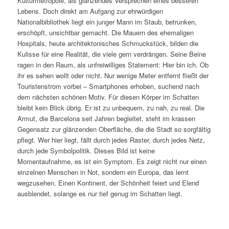
Kulturmetropole, als glänzendes Versprechen eines besseren
Lebens. Doch direkt am Aufgang zur ehrwürdigen
Nationalbibliothek liegt ein junger Mann im Staub, betrunken,
erschöpft, unsichtbar gemacht. Die Mauern des ehemaligen
Hospitals, heute architektonisches Schmuckstück, bilden die
Kulisse für eine Realität, die viele gern verdrängen. Seine Beine
ragen in den Raum, als unfreiwilliges Statement: Hier bin ich. Ob
ihr es sehen wollt oder nicht. Nur wenige Meter entfernt fließt der
Touristenstrom vorbei – Smartphones erhoben, suchend nach
dem nächsten schönen Motiv. Für diesen Körper im Schatten
bleibt kein Blick übrig. Er ist zu unbequem, zu nah, zu real. Die
Armut, die Barcelona seit Jahren begleitet, steht im krassen
Gegensatz zur glänzenden Oberfläche, die die Stadt so sorgfältig
pflegt. Wer hier liegt, fällt durch jedes Raster, durch jedes Netz,
durch jede Symbolpolitik. Dieses Bild ist keine
Momentaufnahme, es ist ein Symptom. Es zeigt nicht nur einen
einzelnen Menschen in Not, sondern ein Europa, das lernt
wegzusehen. Einen Kontinent, der Schönheit feiert und Elend
ausblendet, solange es nur tief genug im Schatten liegt.