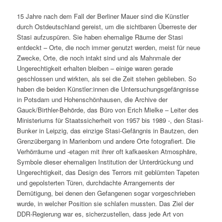
15 Jahre nach dem Fall der Berliner Mauer sind die Künstler
durch Ostdeutschland gereist, um die sichtbaren Überreste der
Stasi aufzuspüren. Sie haben ehemalige Räume der Stasi
entdeckt – Orte, die noch immer genutzt werden, meist für neue
Zwecke, Orte, die noch intakt sind und als Mahnmale der
Ungerechtigkeit erhalten bleiben – einige waren gerade
geschlossen und wirkten, als sei die Zeit stehen geblieben. So
haben die beiden Künstler:innen die Untersuchungsgefängnisse
in Potsdam und Hohenschönhausen, die Archive der
Gauck/Birthler-Behörde, das Büro von Erich Mielke – Leiter des
Ministeriums für Staatssicherheit von 1957 bis 1989 -, den Stasi-
Bunker in Leipzig, das einzige Stasi-Gefängnis in Bautzen, den
Grenzübergang in Marienborn und andere Orte fotografiert. Die
Verhörräume und -etagen mit ihrer oft kafkaesken Atmosphäre,
Symbole dieser ehemaligen Institution der Unterdrückung und
Ungerechtigkeit, das Design des Terrors mit geblümten Tapeten
und gepolsterten Türen, durchdachte Arrangements der
Demütigung, bei denen den Gefangenen sogar vorgeschrieben
wurde, in welcher Position sie schlafen mussten. Das Ziel der
DDR-Regierung war es, sicherzustellen, dass jede Art von