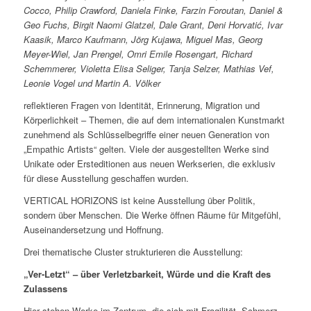
Cocco, Philip Crawford, Daniela Finke, Farzin Foroutan, Daniel &
Geo Fuchs, Birgit Naomi Glatzel, Dale Grant, Deni Horvatić, Ivar
Kaasik, Marco Kaufmann, Jörg Kujawa, Miguel Mas, Georg
Meyer-Wiel, Jan Prengel, Omri Emile Rosengart, Richard
Schemmerer, Violetta Elisa Seliger, Tanja Selzer, Mathias Vef,
Leonie Vogel und Martin A. Völker
reflektieren Fragen von Identität, Erinnerung, Migration und
Körperlichkeit – Themen, die auf dem internationalen Kunstmarkt
zunehmend als Schlüsselbegriffe einer neuen Generation von
„Empathic Artists“ gelten. Viele der ausgestellten Werke sind
Unikate oder Ersteditionen aus neuen Werkserien, die exklusiv
für diese Ausstellung geschaffen wurden.
VERTICAL HORIZONS ist keine Ausstellung über Politik,
sondern über Menschen. Die Werke öffnen Räume für Mitgefühl,
Auseinandersetzung und Hoffnung.
Drei thematische Cluster strukturieren die Ausstellung:
„Ver-Letzt“ – über Verletzbarkeit, Würde und die Kraft des
Zulassens
Hier stehen Werke im Zentrum, die sich mit Fragilität, Schmerz,