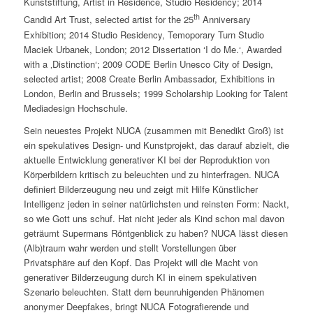
Kunststiftung, Artist in Residence, Studio Residency; 2014
th
Candid Art Trust, selected artist for the 25
Anniversary
Exhibition; 2014 Studio Residency, Temoporary Turn Studio
Maciek Urbanek, London; 2012 Dissertation ‘I do Me.‘, Awarded
with a ‚Distinction‘; 2009 CODE Berlin Unesco City of Design,
selected artist; 2008 Create Berlin Ambassador, Exhibitions in
London, Berlin and Brussels; 1999 Scholarship Looking for Talent
Mediadesign Hochschule.
Sein neuestes Projekt NUCA (zusammen mit Benedikt Groß) ist
ein spekulatives Design- und Kunstprojekt, das darauf abzielt, die
aktuelle Entwicklung generativer KI bei der Reproduktion von
Körperbildern kritisch zu beleuchten und zu hinterfragen. NUCA
definiert Bilderzeugung neu und zeigt mit Hilfe Künstlicher
Intelligenz jeden in seiner natürlichsten und reinsten Form: Nackt,
so wie Gott uns schuf. Hat nicht jeder als Kind schon mal davon
geträumt Supermans Röntgenblick zu haben? NUCA lässt diesen
(Alb)traum wahr werden und stellt Vorstellungen über
Privatsphäre auf den Kopf. Das Projekt will die Macht von
generativer Bilderzeugung durch KI in einem spekulativen
Szenario beleuchten. Statt dem beunruhigenden Phänomen
anonymer Deepfakes, bringt NUCA Fotografierende und