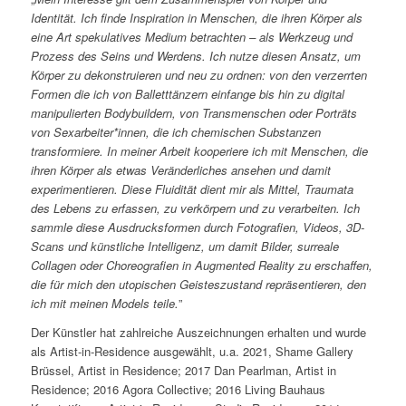
Identität. Ich finde Inspiration in Menschen, die ihren Körper als
eine Art spekulatives Medium betrachten – als Werkzeug und
Prozess des Seins und Werdens. Ich nutze diesen Ansatz, um
Körper zu dekonstruieren und neu zu ordnen: von den verzerrten
Formen die ich von Balletttänzern einfange bis hin zu digital
manipulierten Bodybuildern, von Transmenschen oder Porträts
von Sexarbeiter*innen, die ich chemischen Substanzen
transformiere. In meiner Arbeit kooperiere ich mit Menschen, die
ihren Körper als etwas Veränderliches ansehen und damit
experimentieren. Diese Fluidität dient mir als Mittel, Traumata
des Lebens zu erfassen, zu verkörpern und zu verarbeiten. Ich
sammle diese Ausdrucksformen durch Fotografien, Videos, 3D-
Scans und künstliche Intelligenz, um damit Bilder, surreale
Collagen oder Choreografien in Augmented Reality zu erschaffen,
die für mich den utopischen Geisteszustand repräsentieren, den
ich mit meinen Models teile.
”
Der Künstler hat zahlreiche Auszeichnungen erhalten und wurde
als Artist-in-Residence ausgewählt, u.a. 2021, Shame Gallery
Brüssel, Artist in Residence; 2017 Dan Pearlman, Artist in
Residence; 2016 Agora Collective; 2016 Living Bauhaus