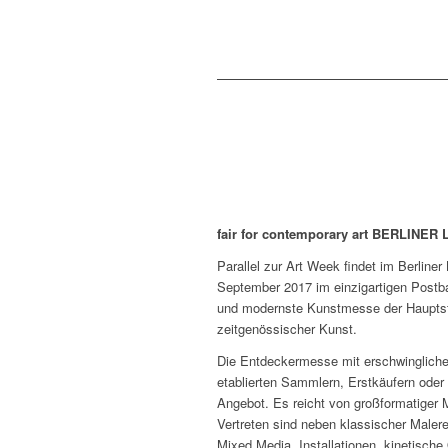
fair for contemporary art BERLINER
Parallel zur Art Week findet im Berlin
September 2017 im einzigartigen Postbah
und modernste Kunstmesse der Hauptsta
zeitgenössischer Kunst.
Die Entdeckermesse mit erschwinglichen
etablierten Sammlern, Erstkäufern oder 
Angebot. Es reicht von großformatiger M
Vertreten sind neben klassischer Malere
Mixed Media, Installationen, kinetische