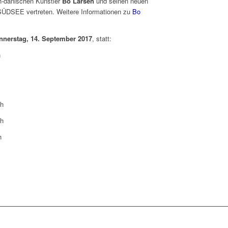
h-dänischen Künstler
Bo Larsen
und seinen neuen
ÜDSEE vertreten. Weitere Informationen zu
Bo
nnerstag, 14.
September 2017
, statt:
h
 h
 h
h