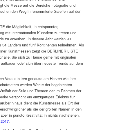
t die Messe auf die Bereiche Fotografie und
ischen den Weg in renommierte Galerien auf der
 die Möglichkeit, in entspannter,
g mit internationalen Künstlern zu treten und
ände zu erwerben. In diesem Jahr werden 90
s 34 Ländern und fünf Kontinenten teilnehmen. Als
Berliner Kunstmessen zeigt die BERLINER LISTE
r alle, die sich zu Hause gerne mit originalen
ufbauen oder sich über neueste Trends auf dem
 den Veranstaltern genauso am Herzen wie ihre
uadratmetern werden Werke der begabtesten
 Vielfalt der Stile und Themen der im Rahmen der
e verspricht ein einzigartiges Erlebnis für
arüber hinaus dient die Kunstmesse als Ort der
erschwinglicher als die der großen Namen in den
 aber in puncto Kreativität in nichts nachstehen.
e 2017
.