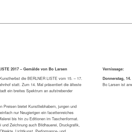
 LISTE 2017 – Gemälde von Bo Larsen
Vernissage:
er Kunstherbst die BERLNER LISTE vom 15. – 17.
Donnerstag, 14.
nhof statt. Zum 14. Mal präsentiert die älteste
Bo Larsen ist an
dt ein breites Spektrum an aufstrebender
 Preisen bietet Kunstliebhabern, jungen und
einfach nur Neugierigen ein facettenreiches
alerei bis hin zu Editionen im Taschenformat.
i und Zeichnung auch Bildhauerei, Druckgrafik,
 Objekte, Lichtkunst, Performance- und